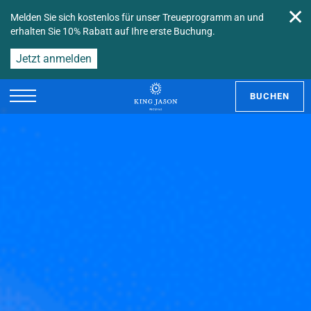
✕
Melden Sie sich kostenlos für unser Treueprogramm an und
erhalten Sie 10% Rabatt auf Ihre erste Buchung.
Jetzt anmelden
BUCHEN
EN