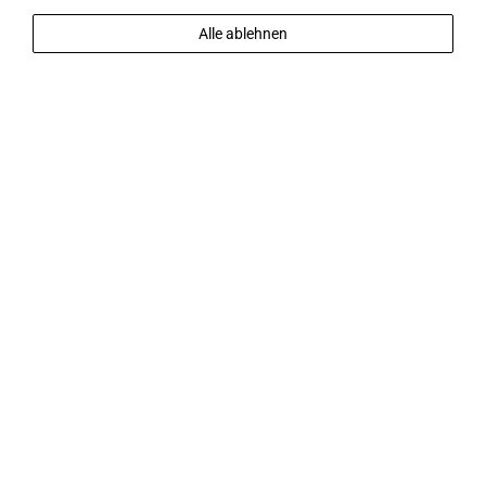
Alle ablehnen
MEHR ENTDECKEN
2
Gäste
Verfügbarkeit prüfen