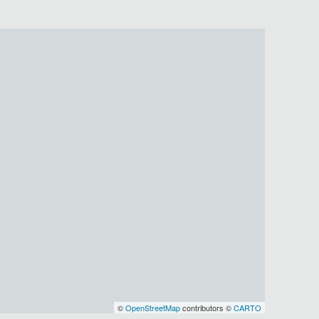
©
OpenStreetMap
contributors ©
CARTO